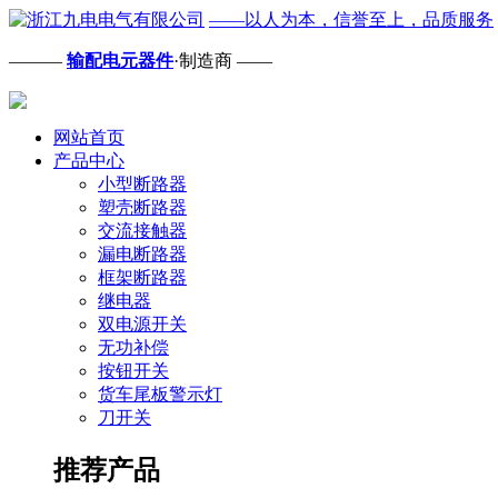
——以人为本，信誉至上，品质服务
———
输配电元器件
·制造商 ——
网站首页
产品中心
小型断路器
塑壳断路器
交流接触器
漏电断路器
框架断路器
继电器
双电源开关
无功补偿
按钮开关
货车尾板警示灯
刀开关
推荐产品