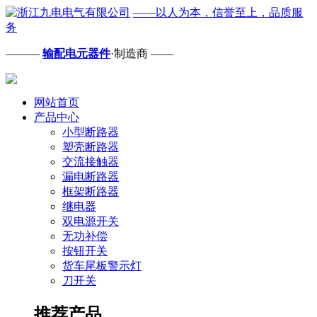
——以人为本，信誉至上，品质服
务
———
输配电元器件
·制造商 ——
网站首页
产品中心
小型断路器
塑壳断路器
交流接触器
漏电断路器
框架断路器
继电器
双电源开关
无功补偿
按钮开关
货车尾板警示灯
刀开关
推荐产品