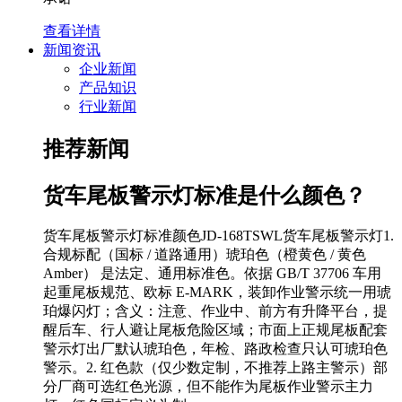
查看详情
新闻资讯
企业新闻
产品知识
行业新闻
推荐新闻
货车尾板警示灯标准是什么颜色？
货车尾板警示灯标准颜色JD-168TSWL货车尾板警示灯1.
合规标配（国标 / 道路通用）琥珀色（橙黄色 / 黄色
Amber） 是法定、通用标准色。依据 GB/T 37706 车用
起重尾板规范、欧标 E-MARK，装卸作业警示统一用琥
珀爆闪灯；含义：注意、作业中、前方有升降平台，提
醒后车、行人避让尾板危险区域；市面上正规尾板配套
警示灯出厂默认琥珀色，年检、路政检查只认可琥珀色
警示。2. 红色款（仅少数定制，不推荐上路主警示）部
分厂商可选红色光源，但不能作为尾板作业警示主力