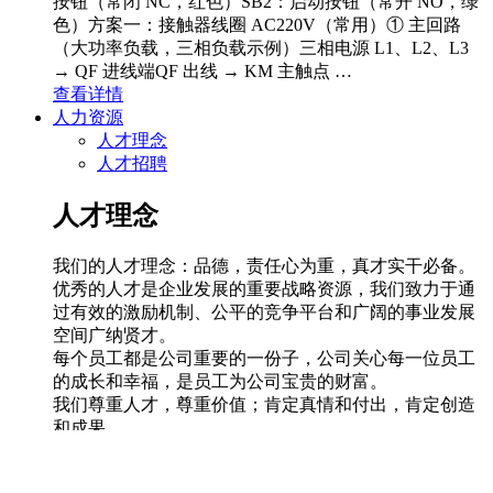
按钮（常闭 NC，红色）SB2：启动按钮（常开 NO，绿
色）方案一：接触器线圈 AC220V（常用）① 主回路
（大功率负载，三相负载示例）三相电源 L1、L2、L3
→ QF 进线端QF 出线 → KM 主触点 …
查看详情
人力资源
人才理念
人才招聘
人才理念
我们的人才理念：品德，责任心为重，真才实干必备。
优秀的人才是企业发展的重要战略资源，我们致力于通
过有效的激励机制、公平的竞争平台和广阔的事业发展
空间广纳贤才。
每个员工都是公司重要的一份子，公司关心每一位员工
的成长和幸福，是员工为公司宝贵的财富。
我们尊重人才，尊重价值；肯定真情和付出，肯定创造
和成果。
我么相信只有员工个人不断自我超越，才可以推动公司
的发展和超越；只有每个人获得成功，公司才会更加成