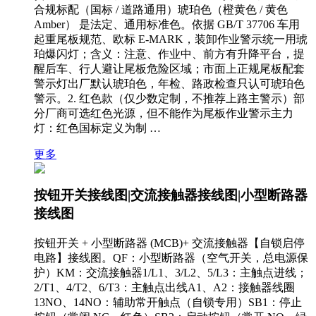
合规标配（国标 / 道路通用）琥珀色（橙黄色 / 黄色
Amber） 是法定、通用标准色。依据 GB/T 37706 车用
起重尾板规范、欧标 E-MARK，装卸作业警示统一用琥
珀爆闪灯；含义：注意、作业中、前方有升降平台，提
醒后车、行人避让尾板危险区域；市面上正规尾板配套
警示灯出厂默认琥珀色，年检、路政检查只认可琥珀色
警示。2. 红色款（仅少数定制，不推荐上路主警示）部
分厂商可选红色光源，但不能作为尾板作业警示主力
灯：红色国标定义为制 …
更多
按钮开关接线图|交流接触器接线图|小型断路器
接线图
按钮开关 + 小型断路器 (MCB)+ 交流接触器【自锁启停
电路】接线图。QF：小型断路器（空气开关，总电源保
护）KM：交流接触器1/L1、3/L2、5/L3：主触点进线；
2/T1、4/T2、6/T3：主触点出线A1、A2：接触器线圈
13NO、14NO：辅助常开触点（自锁专用）SB1：停止