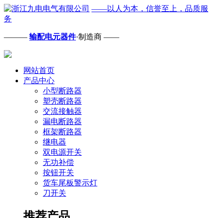
——以人为本，信誉至上，品质服
务
———
输配电元器件
·制造商 ——
网站首页
产品中心
小型断路器
塑壳断路器
交流接触器
漏电断路器
框架断路器
继电器
双电源开关
无功补偿
按钮开关
货车尾板警示灯
刀开关
推荐产品