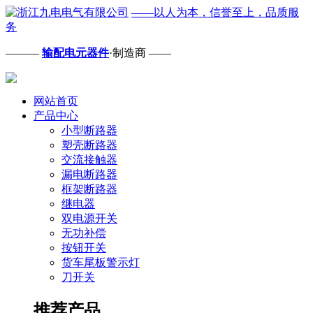
——以人为本，信誉至上，品质服
务
———
输配电元器件
·制造商 ——
网站首页
产品中心
小型断路器
塑壳断路器
交流接触器
漏电断路器
框架断路器
继电器
双电源开关
无功补偿
按钮开关
货车尾板警示灯
刀开关
推荐产品