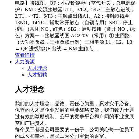
电路】接线图。QF：小型断路器（空气开关，总电源保
护）KM：交流接触器1/L1、3/L2、5/L3：主触点进线；
2/T1、4/T2、6/T3：主触点出线A1、A2：接触器线圈
13NO、14NO：辅助常开触点（自锁专用）SB1：停止
按钮（常闭 NC，红色）SB2：启动按钮（常开 NO，绿
色）方案一：接触器线圈 AC220V（常用）① 主回路
（大功率负载，三相负载示例）三相电源 L1、L2、L3
→ QF 进线端QF 出线 → KM 主触点 …
查看详情
人力资源
人才理念
人才招聘
人才理念
我们的人才理念：品德，责任心为重，真才实干必备。
优秀的人才是企业发展的重要战略资源，我们致力于通
过有效的激励机制、公平的竞争平台和广阔的事业发展
空间广纳贤才。
每个员工都是公司重要的一份子，公司关心每一位员工
的成长和幸福，是员工为公司宝贵的财富。