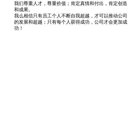
我们尊重人才，尊重价值；肯定真情和付出，肯定创造
和成果。
我么相信只有员工个人不断自我超越，才可以推动公司
的发展和超越；只有每个人获得成功，公司才会更加成
功！
查看详情
招聘理念
优秀的人才是九电电气宝贵的资产
积极营造良好工作环境
大力引进国内外优秀人才
求职邮箱：35977770@qq.com
服务热线：0577-61720369
联系我们