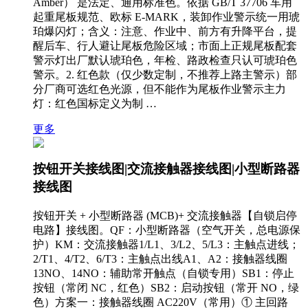
Amber） 是法定、通用标准色。依据 GB/T 37706 车用
起重尾板规范、欧标 E-MARK，装卸作业警示统一用琥
珀爆闪灯；含义：注意、作业中、前方有升降平台，提
醒后车、行人避让尾板危险区域；市面上正规尾板配套
警示灯出厂默认琥珀色，年检、路政检查只认可琥珀色
警示。2. 红色款（仅少数定制，不推荐上路主警示）部
分厂商可选红色光源，但不能作为尾板作业警示主力
灯：红色国标定义为制 …
更多
按钮开关接线图|交流接触器接线图|小型断路器
接线图
按钮开关 + 小型断路器 (MCB)+ 交流接触器【自锁启停
电路】接线图。QF：小型断路器（空气开关，总电源保
护）KM：交流接触器1/L1、3/L2、5/L3：主触点进线；
2/T1、4/T2、6/T3：主触点出线A1、A2：接触器线圈
13NO、14NO：辅助常开触点（自锁专用）SB1：停止
按钮（常闭 NC，红色）SB2：启动按钮（常开 NO，绿
色）方案一：接触器线圈 AC220V（常用）① 主回路