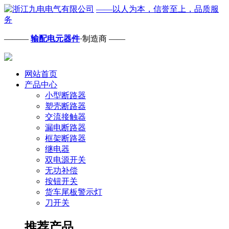
——以人为本，信誉至上，品质服
务
———
输配电元器件
·制造商 ——
网站首页
产品中心
小型断路器
塑壳断路器
交流接触器
漏电断路器
框架断路器
继电器
双电源开关
无功补偿
按钮开关
货车尾板警示灯
刀开关
推荐产品